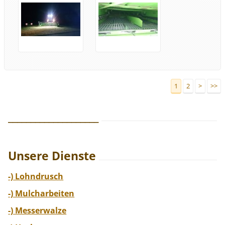
1
2
>
>>
____________________
Unsere Dienste
-) Lohndrusch
-) Mulcharbeiten
-) Messerwalze