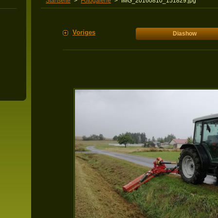
Startseite
>
Fotogalerie
>
IMG_20160810_151829.jpg
Voriges
Diashow