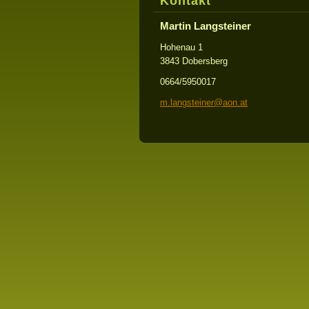
Kontakt
Martin Langsteiner
Hohenau 1
3843 Dobersberg
0664/5950017
m.langst
einer@ao
n.at