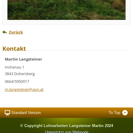
Zurück
Kontakt
Martin Langsteiner
Hohenau 1
3843 Dobersberg
0664/5950017
m.langst
einer@ao
n.at
Standard Version
To Top
© Copyright Lohnarbeiten Langsteiner Martin 2024
Unterstützt von Webnode